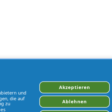
Akzeptieren
nbietern und
gen, die auf
Ablehnen
ng zu
ies